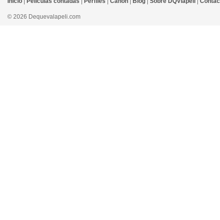
Inicio
|
Películas contadas
|
Perfiles
|
Canon
|
Blog
|
Sobre DQVlapeli
|
Contac
© 2026 Dequevalapeli.com