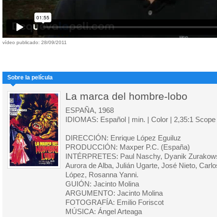
vídeo publicado: 28/09/2011
Sobre la película
La marca del hombre-lobo
ESPAÑA, 1968
IDIOMAS: Español | min. | Color | 2,35:1 Scope
DIRECCIÓN: Enrique López Eguiluz
PRODUCCIÓN: Maxper P.C. (España)
INTÉRPRETES: Paul Naschy, Dyanik Zurakow
Aurora de Alba, Julián Ugarte, José Nieto, Carlo
López, Rosanna Yanni.
GUIÓN: Jacinto Molina
ARGUMENTO: Jacinto Molina
FOTOGRAFÍA: Emilio Foriscot
MÚSICA: Ángel Arteaga