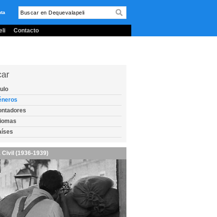
nta
li
Contacto
car
tulo
éneros
ontadores
diomas
aíses
 Civil (1936-1939)