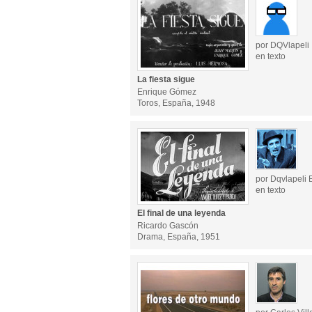
por DQVlapeli
en texto
La fiesta sigue
Enrique Gómez
Toros, España, 1948
por Dqvlapeli 
en texto
El final de una leyenda
Ricardo Gascón
Drama, España, 1951