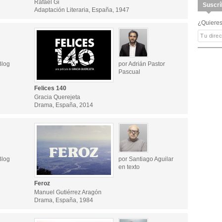
Rafael Gi
Suscrí
Adaptación Literaria, España, 1947
¿Quieres
Blog
por Adrián Pastor
Pascual
Felices 140
Gracia Querejeta
Drama, España, 2014
Blog
por Santiago Aguilar
en texto
Feroz
Manuel Gutiérrez Aragón
Drama, España, 1984