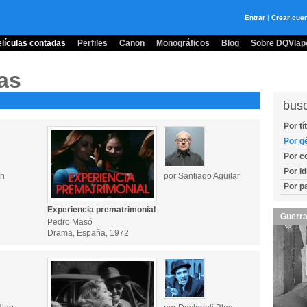
Entrar
|
Crear cue
lículas contadas
Perfiles
Canon
Monográficos
Blog
Sobre DQVlape
as
bus
Por tí
Por g
Por c
Por i
ón
por Santiago Aguilar
Por p
Experiencia prematrimonial
Guerra
Pedro Masó
Drama, España, 1972