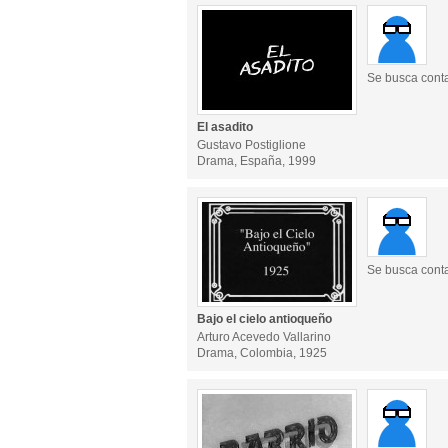
Se busca cont
El asadito
Gustavo Postiglione
Drama, España, 1999
Se busca cont
Bajo el cielo antioqueño
Arturo Acevedo Vallarino
Drama, Colombia, 1925