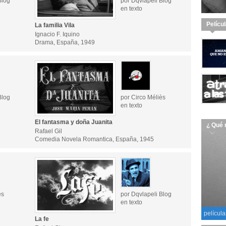
Blog
por Dqvlapeli Blog
en texto
Pelícu
La familia Vila
Ignacio F. Iquino
Drama, España, 1949
Blog
por Circo Méliès
en texto
El fantasma y doña Juanita
¿ Qué 
Rafael Gil
Comedia Novela Romantica, España, 1945
ès
por Dqvlapeli Blog
en texto
película
La fe