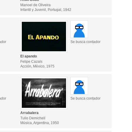
Manoel de Oliveira
Infantil y Juvenil, Portugal, 1942
ador
Se busca contador
El apando
Felipe Cazals
Acción, México, 1975
ador
Se busca contador
Arrabalera
Tulio Demicheli
Música, Argentina, 1950