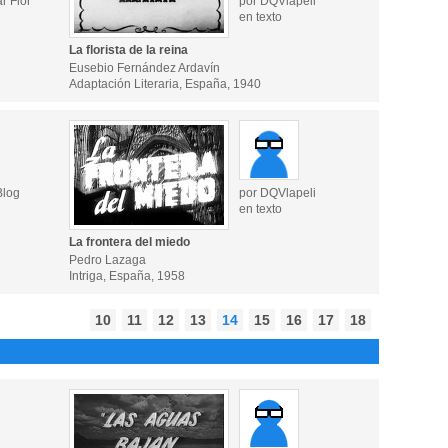
ar Flor
por DQVlapeli
en texto
La florista de la reina
Eusebio Fernández Ardavín
Adaptación Literaria, España, 1940
Blog
por DQVlapeli
en texto
La frontera del miedo
Pedro Lazaga
Intriga, España, 1958
10
11
12
13
14
15
16
17
18