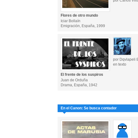
por Carlos Vill
Flores de otro mundo
Iciar Bollaín
Emigración, España, 1999
por Dqvlapeli 
en texto
El frente de los suspiros
Juan de Orduña
Drama, España, 1942
En el Canon: Se busca contador