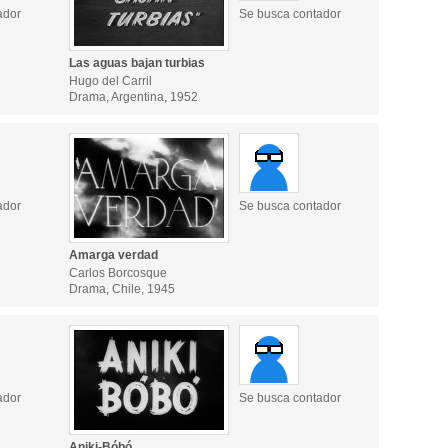
ador
Se busca contador
Las aguas bajan turbias
Hugo del Carril
Drama, Argentina, 1952
ador
Se busca contador
Amarga verdad
Carlos Borcosque
Drama, Chile, 1945
ador
Se busca contador
Aniki-Bóbó