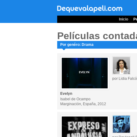
Inicio
Pe
Películas contad
Por genéro: Drama
por Lidia Falc
Evelyn
Isabel de Ocampo
Marginación, España, 2012