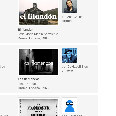
por Ana Cristina
Herreros
El filandón
José María Martín Sarmiento
Drama, España, 1985
Blog
por Dqvlapeli Blog
en texto
Los flamencos
Jesús Yagüe
Drama, España, 1968