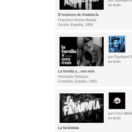
por Dqvlapeli 
en texto
El expreso de Andalucía
Francisco Rovira Beleta
Acción, España, 1956
por Dqvlapeli 
en texto
La familia y... uno más
Fernando Palacios
Comedia, España, 1965
por Circo Méli
en texto
La farándula