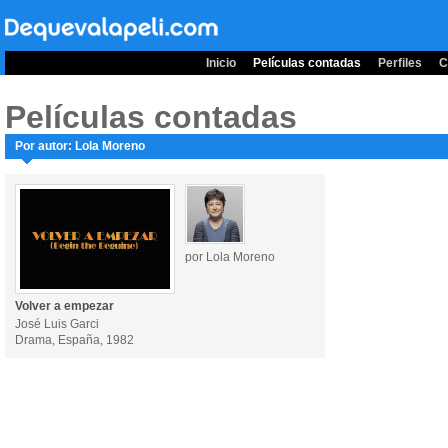
Inicio
Películas contadas
Perfiles
C
Películas contadas
Por autor: Lola Moreno
por Lola Moreno
Volver a empezar
José Luis Garci
Drama, España, 1982