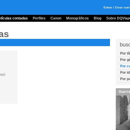
Entrar
|
Crear cue
lículas contadas
Perfiles
Canon
Monográficos
Blog
Sobre DQVlape
as
bus
Por tí
Por g
Por c
Por i
esci
Por p
Guerra