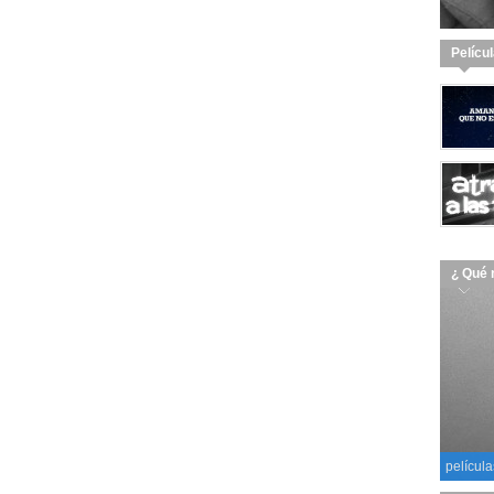
Pelícu
¿ Qué 
película