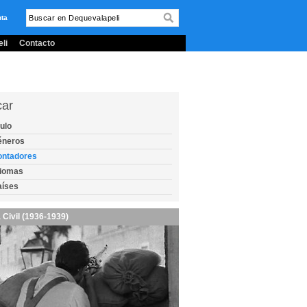
nta
li
Contacto
car
tulo
éneros
ontadores
diomas
aíses
 Civil (1936-1939)