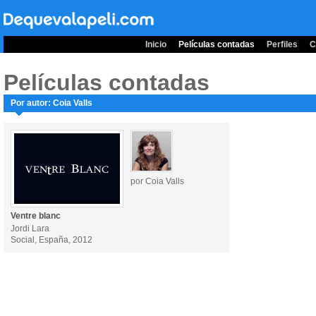
Inicio
Películas contadas
Perfiles
C
Películas contadas
Por autor: Coia Valls
por Coia Valls
Ventre blanc
Jordi Lara
Social, España, 2012