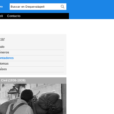
nta
li
Contacto
car
tulo
éneros
ontadores
diomas
aíses
 Civil (1936-1939)