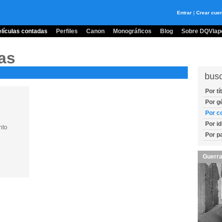
Entrar
|
Crear cue
lículas contadas
Perfiles
Canon
Monográficos
Blog
Sobre DQVlape
as
bus
Por tí
Por g
Por c
Por i
nto
Por p
Guerra