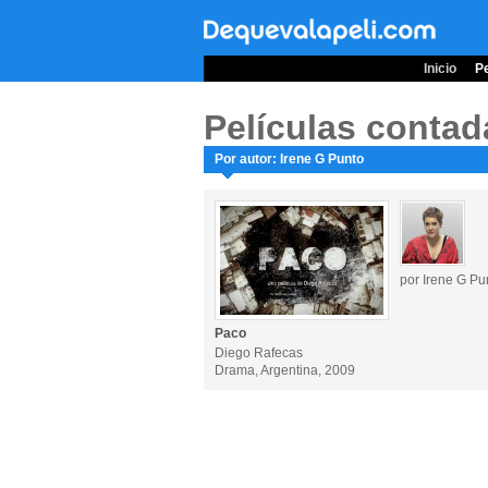
Inicio
Pe
Películas contad
Por autor: Irene G Punto
por Irene G Pu
Paco
Diego Rafecas
Drama, Argentina, 2009