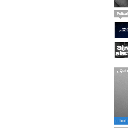
Pelícu
¿ Qué 
película