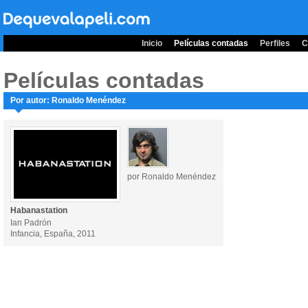
Inicio
Películas contadas
Perfiles
C
Películas contadas
Por autor: Ronaldo Menéndez
por Ronaldo Menéndez
Habanastation
Ian Padrón
Infancia, España, 2011