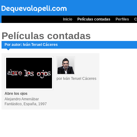
Inicio
Películas contadas
Perfiles
C
Películas contadas
Por autor: Iván Teruel Cáceres
por Iván Teruel Cáceres
Abre los ojos
Alejandro Amenábar
Fantástico, España, 1997