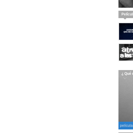
Pelícu
¿ Qué 
película