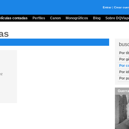
Entrar
|
Crear cue
lículas contadas
Perfiles
Canon
Monográficos
Blog
Sobre DQVlape
as
bus
Por tí
Por g
Por c
Por i
ez
Por p
Guerra