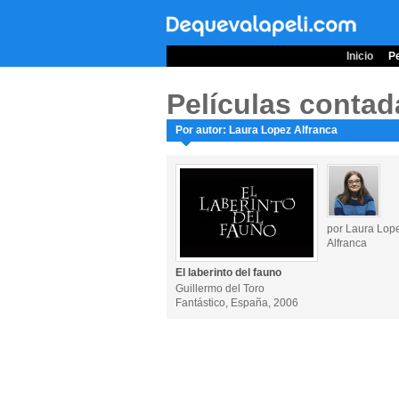
Inicio
Pe
Películas contad
Por autor: Laura Lopez Alfranca
por Laura Lop
Alfranca
El laberinto del fauno
Guillermo del Toro
Fantástico, España, 2006