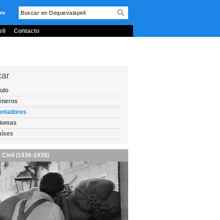
nta
li
Contacto
car
tulo
éneros
ontadores
diomas
aíses
 Civil (1936-1939)