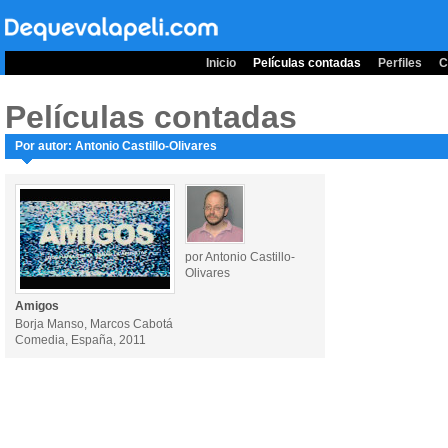
Inicio
Películas contadas
Perfiles
C
Películas contadas
Por autor: Antonio Castillo-Olivares
por Antonio Castillo-
Olivares
Amigos
Borja Manso, Marcos Cabotá
Comedia, España, 2011