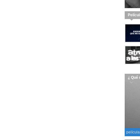
Pelícu
¿ Qué 
película