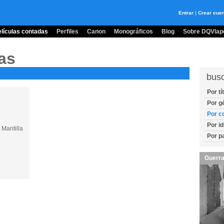
Entrar
|
Crear cue
lículas contadas
Perfiles
Canon
Monográficos
Blog
Sobre DQVlape
as
bus
Por tí
Por g
Por c
Por i
 Mantilla
Por p
Guerra