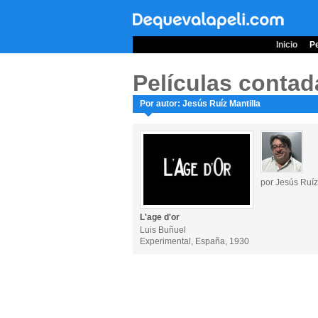
Inicio
Pe
Películas contad
Por autor: Jesús Ruíz Mantilla
por Jesús Ruíz
L'age d'or
Luis Buñuel
Experimental, España, 1930