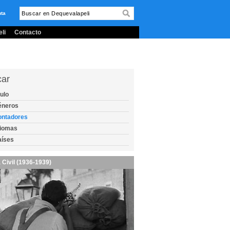
nta
li
Contacto
car
tulo
éneros
ontadores
diomas
aíses
 Civil (1936-1939)