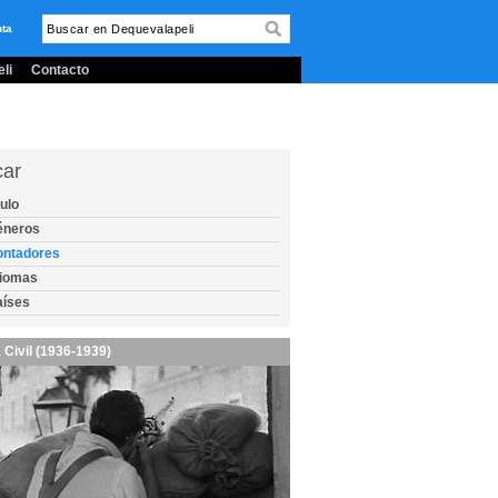
nta
li
Contacto
car
tulo
éneros
ontadores
diomas
aíses
 Civil (1936-1939)