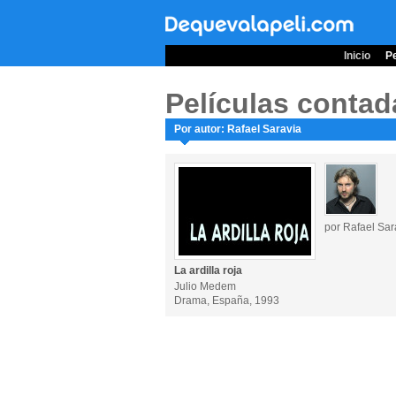
Inicio
Pe
Películas contad
Por autor: Rafael Saravia
por Rafael Sar
La ardilla roja
Julio Medem
Drama, España, 1993