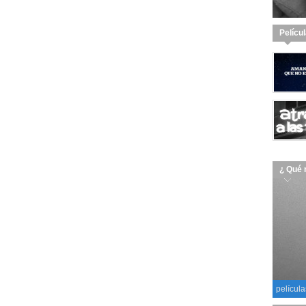
Pelícu
¿ Qué 
película