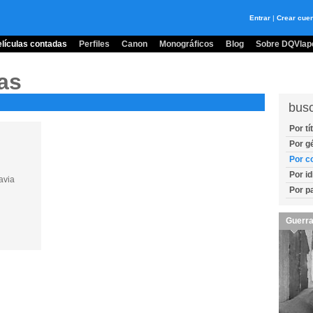
Entrar
|
Crear cue
lículas contadas
Perfiles
Canon
Monográficos
Blog
Sobre DQVlape
as
bus
Por tí
Por g
Por c
Por i
avia
Por p
Guerra