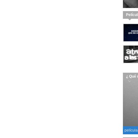
Pelícu
¿ Qué 
película