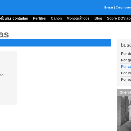
Entrar
|
Crear cue
lículas contadas
Perfiles
Canon
Monográficos
Blog
Sobre DQVlape
as
bus
Por tí
Por g
Por c
Por i
eso
Por p
Guerra