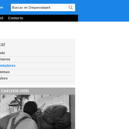
nta
li
Contacto
car
tulo
éneros
ontadores
diomas
aíses
 Civil (1936-1939)