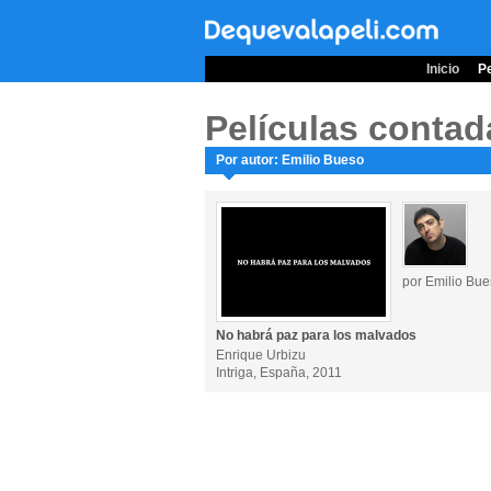
Inicio
Pe
Películas contad
Por autor: Emilio Bueso
por Emilio Bu
No habrá paz para los malvados
Enrique Urbizu
Intriga, España, 2011