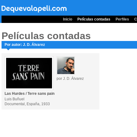
Inicio
Películas contadas
Perfiles
C
Películas contadas
Por autor: J. D. Álvarez
por J. D. Álvarez
Las Hurdes / Terre sans pain
Luis Buñuel
Documental, España, 1933