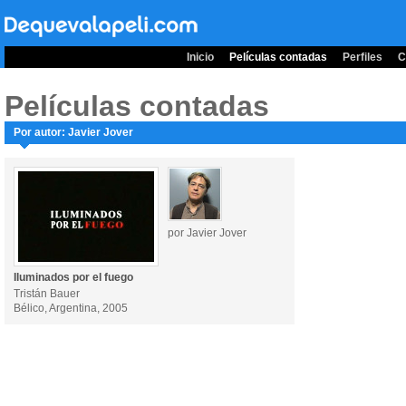
Inicio
Películas contadas
Perfiles
C
Películas contadas
Por autor: Javier Jover
por Javier Jover
Iluminados por el fuego
Tristán Bauer
Bélico, Argentina, 2005