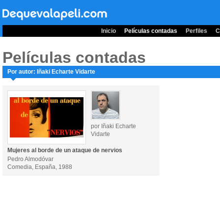
Inicio
Películas contadas
Perfiles
C
Películas contadas
Por autor: Iñaki Echarte Vidarte
por Iñaki Echarte
Vidarte
Mujeres al borde de un ataque de nervios
Pedro Almodóvar
Comedia, España, 1988