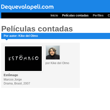
Inicio
Películas contadas
Perfiles
C
Películas contadas
Por autor: Kike del Olmo
por Kike del Olmo
Estômago
Marcos Jorge
Drama, Brasil, 2007