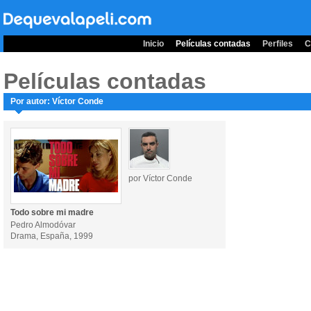
Inicio
Películas contadas
Perfiles
C
Películas contadas
Por autor: Víctor Conde
por Víctor Conde
Todo sobre mi madre
Pedro Almodóvar
Drama, España, 1999