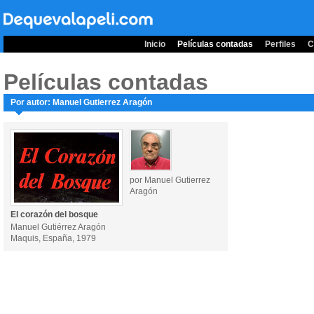
Inicio
Películas contadas
Perfiles
C
Películas contadas
Por autor: Manuel Gutierrez Aragón
por Manuel Gutierrez
Aragón
El corazón del bosque
Manuel Gutiérrez Aragón
Maquis, España, 1979