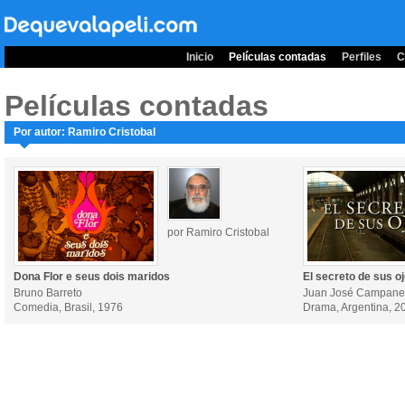
Inicio
Películas contadas
Perfiles
C
Películas contadas
Por autor: Ramiro Cristobal
por Ramiro Cristobal
Dona Flor e seus dois maridos
El secreto de sus o
Bruno Barreto
Juan José Campane
Comedia, Brasil, 1976
Drama, Argentina, 2