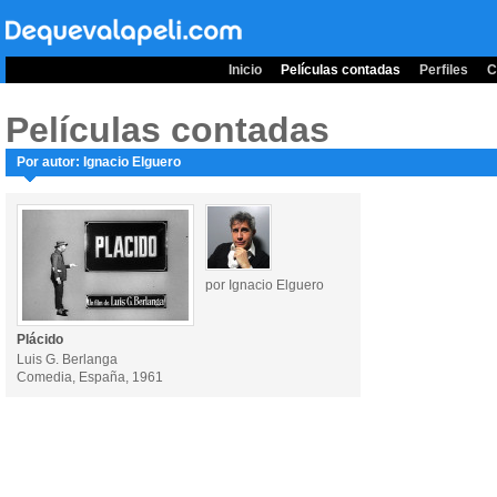
Inicio
Películas contadas
Perfiles
C
Películas contadas
Por autor: Ignacio Elguero
por Ignacio Elguero
Plácido
Luis G. Berlanga
Comedia, España, 1961