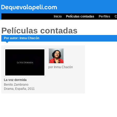
Inicio
Películas contadas
Perfiles
C
Películas contadas
Por autor: Inma Chacón
por Inma Chacón
La voz dormida
Benito Zambrano
Drama, España, 2011