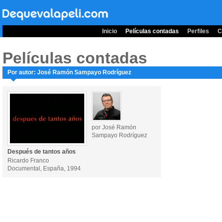
Inicio
Películas contadas
Perfiles
C
Películas contadas
Por autor: José Ramón Sampayo Rodríguez
por José Ramón
Sampayo Rodríguez
Después de tantos años
Ricardo Franco
Documental, España, 1994