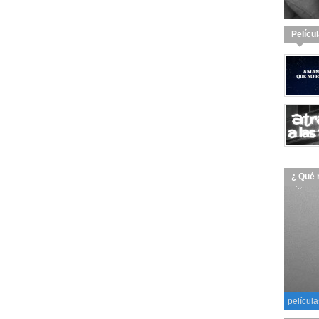
Pelícu
¿ Qué 
película