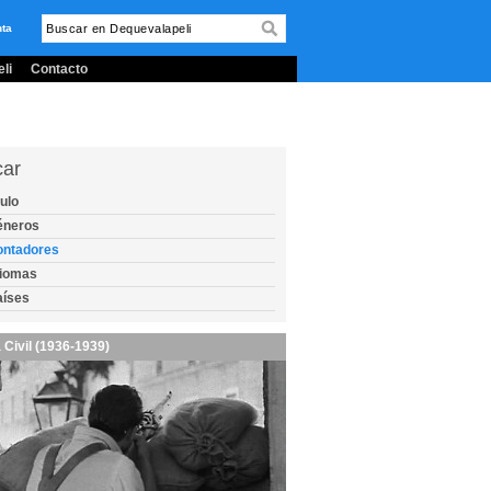
nta
li
Contacto
car
tulo
éneros
ontadores
diomas
aíses
 Civil (1936-1939)