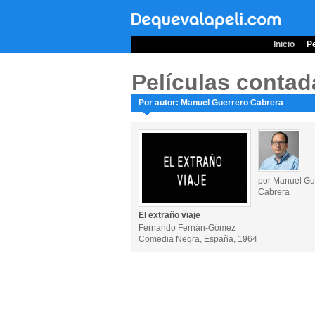
Inicio
Pe
Películas contad
Por autor: Manuel Guerrero Cabrera
por Manuel Gu
Cabrera
El extraño viaje
Fernando Fernán-Gómez
Comedia Negra, España, 1964