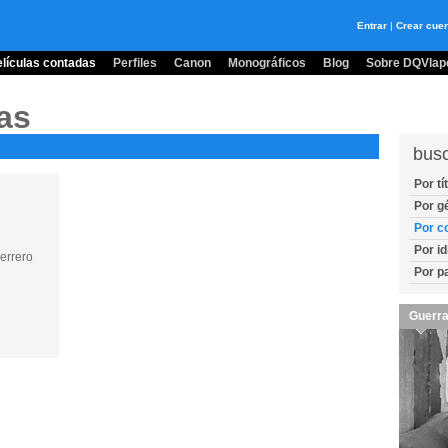
Entrar
|
Crear cue
lículas contadas
Perfiles
Canon
Monográficos
Blog
Sobre DQVlape
as
bus
Por tí
Por g
Por c
Por i
errero
Por p
Guerra