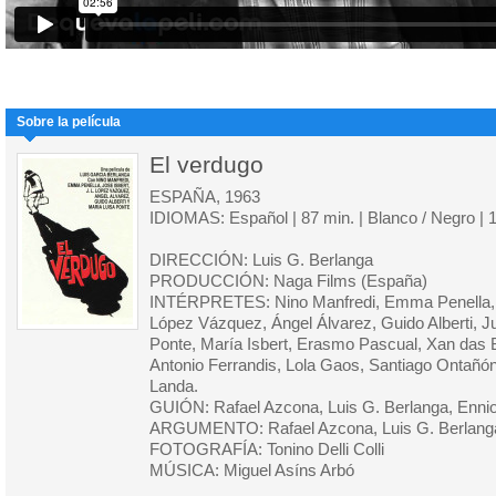
Sobre la película
El verdugo
ESPAÑA, 1963
IDIOMAS: Español | 87 min. | Blanco / Negro |
DIRECCIÓN: Luis G. Berlanga
PRODUCCIÓN: Naga Films (España)
INTÉRPRETES: Nino Manfredi, Emma Penella, J
López Vázquez, Ángel Álvarez, Guido Alberti, Ju
Ponte, María Isbert, Erasmo Pascual, Xan das B
Antonio Ferrandis, Lola Gaos, Santiago Ontañón
Landa.
GUIÓN: Rafael Azcona, Luis G. Berlanga, Ennio
ARGUMENTO: Rafael Azcona, Luis G. Berlang
FOTOGRAFÍA: Tonino Delli Colli
MÚSICA: Miguel Asíns Arbó