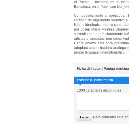
el Palace —mientras en el Infa
Der jun
Barcelona, en el Publi, con
Compuestos junto al poeta Joan 
carecen de argumento narrativo e 
lírico o ideológico, nunca comerci
por Josep Maria Mestres Quadren
surrealismo de raíz claramente buñ
artistas o cineastas pop como And
Cabré enlaza esta obra prelimin
adoptará una estructura análoga e
propio lenguaje cinematográfico.
Ficha del autor
|
Página principa
escribe tu comentario
1000 caracteres disponibles
Para comentar este artí