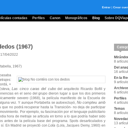
Entrar
|
Crear cue
lículas contadas
Perfiles
Canon
Monográficos
Blog
Sobre DQVlape
dedos (1967)
Catego
- 17/04/2022
Mirándon
8 artícul
tabella, 1967)
Del anaq
16 artícu
 pasaba
En la Re
trajes:
9 artícul
+
ordá,
Archivo
Las cinco caras del cubo
Esteva,
del arquitecto Ricardo Bofill y
6 artícul
enencias en el seno del grupo dieron lugar a que los dos primeros
icamente severo
(1968), la película manifiesto de la Escuela de
Perfiles
No compteu amb
lguna vez. Y aunque Portabella se autoexcluyó,
4 artícul
a que no podrá recuperar hasta la Transición- no deja de participar
Temas
l movimiento. Por ejemplo, su fascinación por el lenguaje publicitario
8 artícul
dia hora de metraje se articula en torno a lo que podría haber sido
Noveda
s antes de la película base del programa. Spots desarticulados y
13 artícu
Lola
o sí. En Madrid se proyectó con
(Lola, Jacques Demy, 1960) en