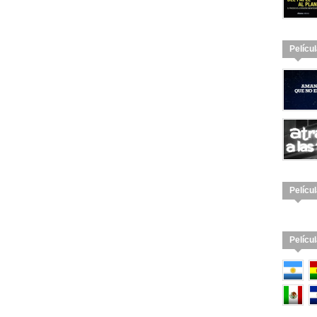
Pelícu
Pelícu
Pelícu