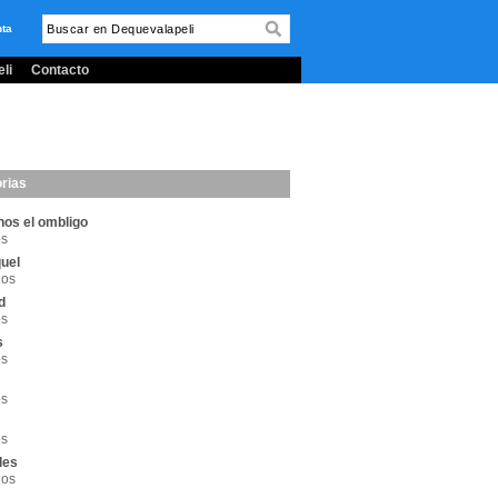
nta
li
Contacto
rias
os el ombligo
os
uel
los
d
os
s
os
os
os
des
los