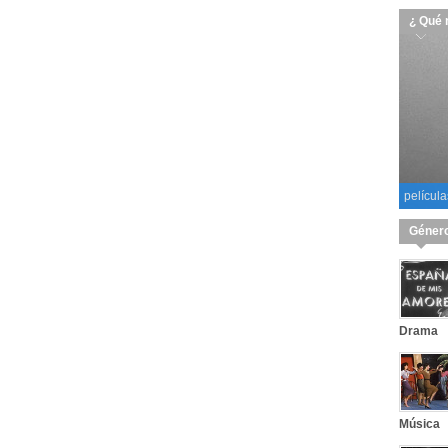
¿ Qué 
película
Géner
Drama
Música