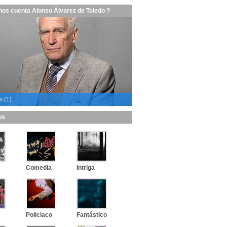
nos cuenta Alonso Álvarez de Toledo ?
s (1)
os
Comedia
Intriga
Policiaco
Fantástico