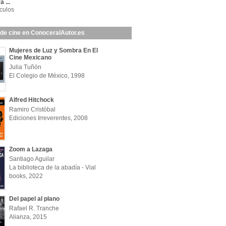
 ...
ículos
 de cine en ConoceralAutor.es
Mujeres de Luz y Sombra En El
Cine Mexicano
Julia Tuñón
El Colegio de México, 1998
Alfred Hitchock
Ramiro Cristóbal
Ediciones Irreverentes, 2008
Zoom a Lazaga
Santiago Aguilar
La biblioteca de la abadía - Vial
books, 2022
Del papel al plano
Rafael R. Tranche
Alianza, 2015