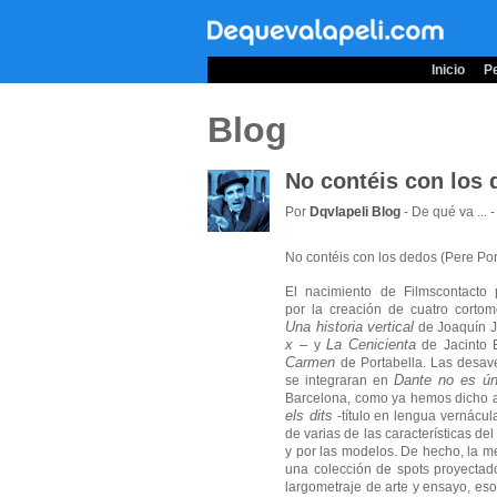
Inicio
Pe
Blog
No contéis con los 
Por
Dqvlapeli Blog
- De qué va ... 
No contéis con los dedos (Pere Por
El nacimiento de Filmscontacto
por la creación de cuatro cortome
Una historia vertical
de Joaquín J
x –
La Cenicienta
y
de Jacinto 
Carmen
de Portabella. Las desav
Dante no es ún
se integraran en
Barcelona, como ya hemos dicho a
els dits
-título en lengua vernácul
de varias de las características de
y por las modelos. De hecho, la me
una colección de spots proyectado
largometraje de arte y ensayo, es