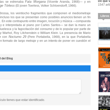
De qué va
Fata Morgana
ntas se estrenaba
(Vicente Aranda, 1968)— y en
1547 art
ge Törless
(El joven Toerless, Volker Schloendorff, 1966).
Brossa, los veintiocho fragmentos que componen el mediometraje
Libros
incluso los que se presentan como posibles anuncios tienen un fin
al. En este contrapunto entre imagen, locución y música —compuesta
y e interpretada al piano por Carles Santos— se dan la mano un
uelesca y la fagocitación del consumo y de lo popular por parte de
y Warhol, Roy Litchenstein o William Klein. La presencia de Mario
Nocturno 29
ar con
(Pere Portabella, 1968), en la que Portabella
n formato de largo metraje y en un intento de poner en cuestión el
l del Blog
culo tienes que estar identificado.